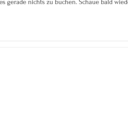
 es gerade nichts zu buchen. Schaue bald wied
tionen für Ihr Leben an der 
Impressum
Datenschutz
uesa - Immobilien-Vermittlung & Lifestyle-Beratung Alg