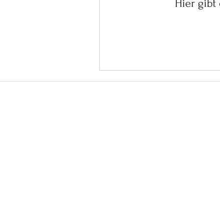
Hier gibt
Inspira
©2026 VivendaPortug