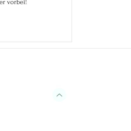
er vorbei!
Algarve
arve