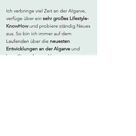
Ich verbringe viel Zeit an der Algarve,
verfüge über ein
sehr großes Lifestyle-
KnowHow
und probiere ständig Neues
aus. So bin ich immer auf dem
Laufenden
über die
neuesten
Entwicklungen an der Algarve
und
kann Sie umfassend beraten.
Neben meiner Muttersprache
Deutsch
spreche ich verhandlungssicheres
Englisch, Französisch
sowie
Portugiesisch
.
Kontaktieren Sie mich für ein
Erstgespräch
und erfahren Sie mehr
darüber, wie ich meine Dienstleistung
auf Ihre Bedürfnisse zuschneiden kann.