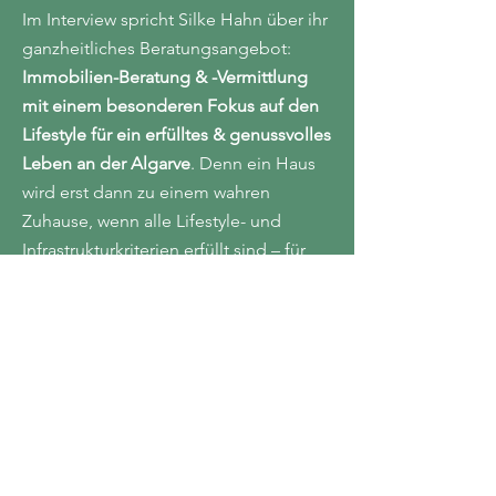
Im Interview spricht Silke Hahn über ihr
ganzheitliches Beratungsangebot:
Immobilien-Beratung & -Vermittlung
mit einem besonderen Fokus auf den
Lifestyle für ein erfülltes & genussvolles
Leben an der Algarve
. Denn ein Haus
wird erst dann zu einem wahren
Zuhause, wenn alle Lifestyle- und
Infrastrukturkriterien erfüllt sind – für
die ganze Familie!
-01:04
Es gibt mehr als einen