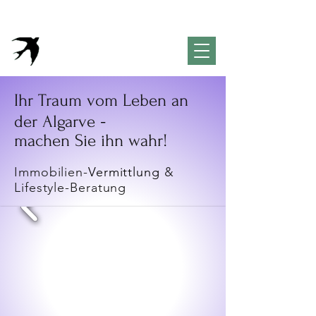
VivendaPortuguesa
Property & Lifestyle
Concierge
Algarve
Ihr Traum vom Leben an
-
der Algarve
machen Sie ihn wahr!
Immobilien-
Vermittlung
&
Lifestyle-Beratung